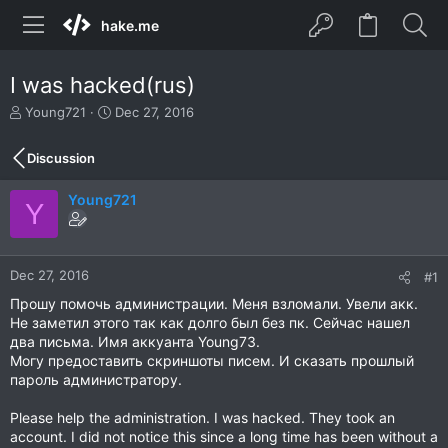
hake.me
I was hacked(rus)
T
S
Young721
Dec 27, 2016
h
t
r
a
Discussion
e
r
a
t
Young721
d
d
Y
s
a
t
t
a
e
r
Dec 27, 2016
#1
t
Прошу помочь администрации. Меня взломали. Увели акк.
e
Не заметил этого так как долго был без пк. Сейчас нашел
r
два письма. Имя аккуанта Young73.
Могу предоставить скриншоты писем. И сказать прошлый
пароль администратору.
Please help the administration. I was hacked. They took an
account. I did not notice this since a long time has been without a